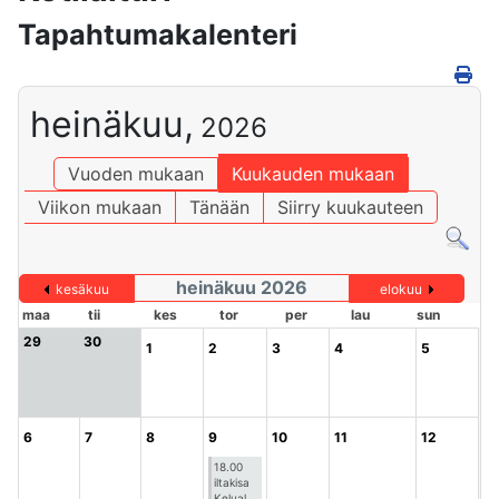
Tapahtumakalenteri
heinäkuu,
2026
Vuoden mukaan
Kuukauden mukaan
Viikon mukaan
Tänään
Siirry kuukauteen
heinäkuu 2026
kesäkuu
elokuu
maa
tii
kes
tor
per
lau
sun
29
30
1
2
3
4
5
6
7
8
9
10
11
12
18.00
iltakisa
Kelual ...