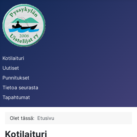
Kotilaituri
Uutiset
Punnitukset
Tietoa seurasta
Tapahtumat
Olet tässä:
Etusivu
Kotilaituri