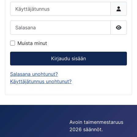
Käyttäjätunnus
Salasana
Näytä s
Muista minut
Kirjaudu sisään
Salasana unohtunut?
Käyttäjätunnus unohtunut?
Avoin taimenmestaruus
2026 säännöt.