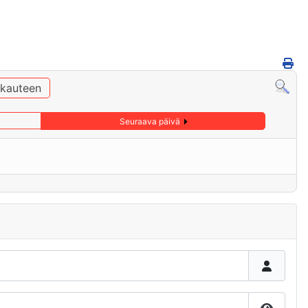
ukauteen
Seuraava päivä