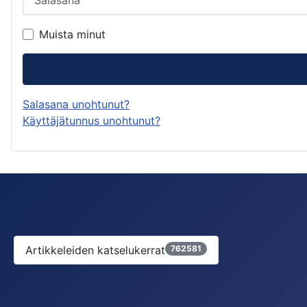
Muista minut
Salasana unohtunut?
Käyttäjätunnus unohtunut?
Artikkeleiden katselukerrat
762581