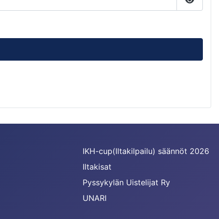
Näytä s
IKH-cup(Iltakilpailu) säännöt 2026
Iltakisat
Pyssykylän Uistelijat Ry
UNARI