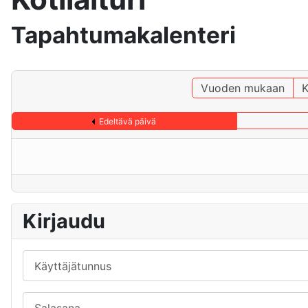
Tapahtumakalenteri
Vuoden mukaan
K
Edeltävä päivä
Kirjaudu
Käyttäjätunnus
Salasana