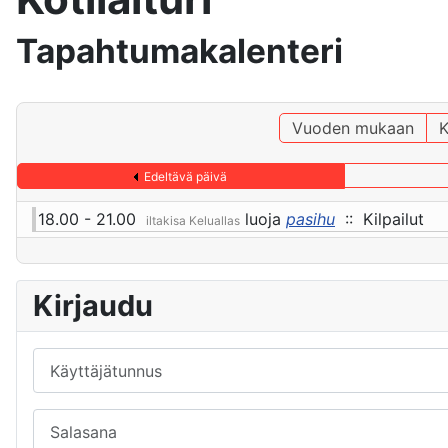
Tapahtumakalenteri
Vuoden mukaan
K
Edeltävä päivä
18.00 - 21.00
luoja
pasihu
:: Kilpailut
iltakisa Keluallas
Kirjaudu
Käyttäjätunnus
Salasana