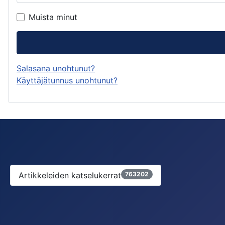
Muista minut
Salasana unohtunut?
Käyttäjätunnus unohtunut?
Artikkeleiden katselukerrat
763202