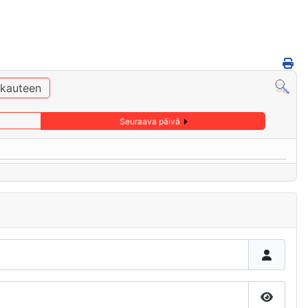
ukauteen
Seuraava päivä