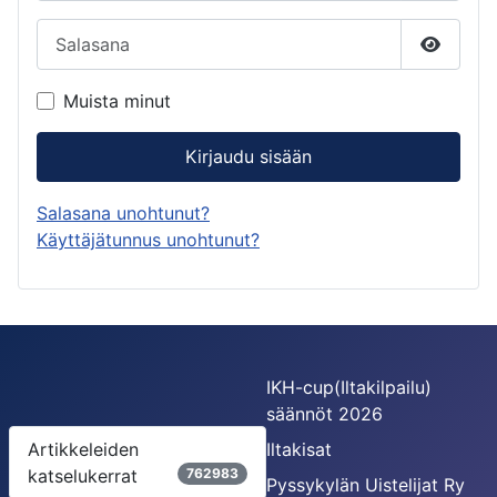
Salasana
Näytä s
Muista minut
Kirjaudu sisään
Salasana unohtunut?
Käyttäjätunnus unohtunut?
IKH-cup(Iltakilpailu)
säännöt 2026
Artikkeleiden
Iltakisat
katselukerrat
762983
Pyssykylän Uistelijat Ry