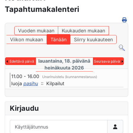
Tapahtumakalenteri
Vuoden mukaan
Kuukauden mukaan
Viikon mukaan
Tänään
Siirry kuukauteen
lauantaina, 18. päivänä
Edeltävä päivä
Seuraava päivä
heinäkuuta 2026
11.00 - 16.00
Unarinuistelu (kunnanmestaruus)
luoja
pasihu
:: Kilpailut
Kirjaudu
Käyttäjätunnus