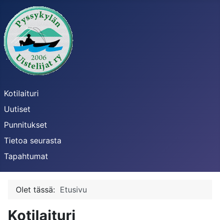
Kotilaituri
Uutiset
Punnitukset
Tietoa seurasta
Tapahtumat
Olet tässä:
Etusivu
Kotilaituri