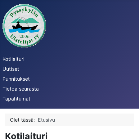
Kotilaituri
Uutiset
Punnitukset
Tietoa seurasta
Tapahtumat
Olet tässä:
Etusivu
Kotilaituri