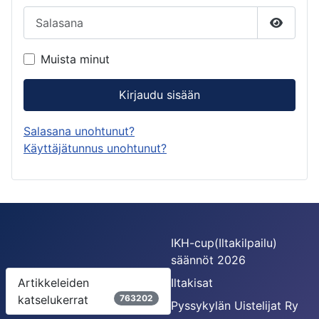
Salasana
Näytä s
Muista minut
Kirjaudu sisään
Salasana unohtunut?
Käyttäjätunnus unohtunut?
IKH-cup(Iltakilpailu)
säännöt 2026
Artikkeleiden
Iltakisat
katselukerrat
763202
Pyssykylän Uistelijat Ry