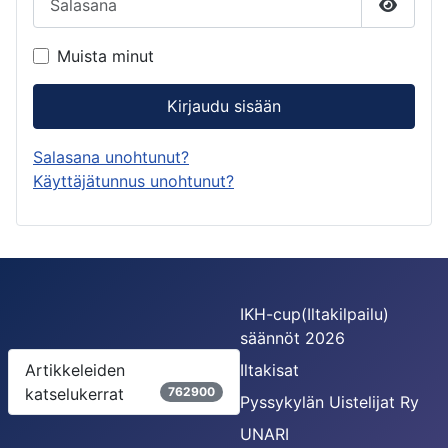
Näytä s
Muista minut
Kirjaudu sisään
Salasana unohtunut?
Käyttäjätunnus unohtunut?
IKH-cup(Iltakilpailu)
säännöt 2026
Artikkeleiden
Iltakisat
katselukerrat
762900
Pyssykylän Uistelijat Ry
UNARI