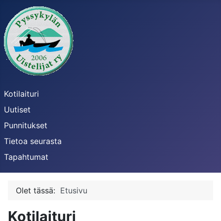
Kotilaituri
Uutiset
Punnitukset
Tietoa seurasta
Tapahtumat
Olet tässä:
Etusivu
Kotilaituri