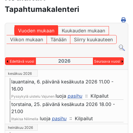
Tapahtumakalenteri
Vuoden mukaan
Kuukauden mukaan
Viikon mukaan
Tänään
Siirry kuukauteen
2026
Edeltävä vuosi
Seuraava vuosi
kesäkuu 2026
lauantaina, 6. päivänä kesäkuuta 2026 11.00 -
16.00
luoja
pasihu
:: Kilpailut
Pyssykylä uistelu Vajunen
torstaina, 25. päivänä kesäkuuta 2026 18.00 -
21.00
luoja
pasihu
:: Kilpailut
Iltakisa Nilimella
heinäkuu 2026