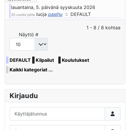
lauantaina, 5. päivänä syyskuuta 2026
luoja
pasihu
:: DEFAULT
20.vuotis juhla
Pagination List Limit
1 - 8 / 8 kohtaa
Näyttö #
DEFAULT
Kilpailut
Koulutukset
Kaikki kategoriat ...
Kirjaudu
Käyttäjätunnus
Salasana