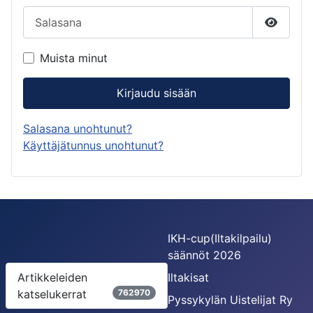
Salasana
Näytä s
Muista minut
Kirjaudu sisään
Salasana unohtunut?
Käyttäjätunnus unohtunut?
IKH-cup(Iltakilpailu)
säännöt 2026
Artikkeleiden
Iltakisat
katselukerrat
762970
Pyssykylän Uistelijat Ry