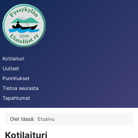
Kotilaituri
Uutiset
Punnitukset
Tietoa seurasta
Tapahtumat
Olet tässä:
Etusivu
Kotilaituri