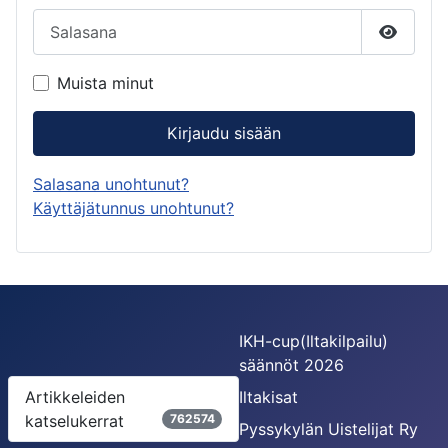
Salasana
Näytä s
Muista minut
Kirjaudu sisään
Salasana unohtunut?
Käyttäjätunnus unohtunut?
IKH-cup(Iltakilpailu)
säännöt 2026
Artikkeleiden
Iltakisat
katselukerrat
762574
Pyssykylän Uistelijat Ry