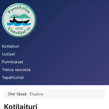
Kotilaituri
Uutiset
Punnitukset
Tietoa seurasta
Tapahtumat
Olet tässä:
Etusivu
Kotilaituri