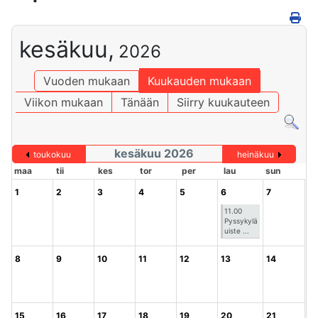
kesäkuu,
2026
Vuoden mukaan
Kuukauden mukaan
Viikon mukaan
Tänään
Siirry kuukauteen
kesäkuu 2026
toukokuu
heinäkuu
maa
tii
kes
tor
per
lau
sun
1
2
3
4
5
6
7
11.00
Pyssykylä
uiste ...
8
9
10
11
12
13
14
15
16
17
18
19
20
21