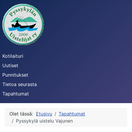
Kotilaituri
Uutiset
Punnitukset
Tietoa seurasta
Tapahtumat
Olet tässä:
Etusivu
Tapahtumat
Pyssykylä uistelu Vajunen