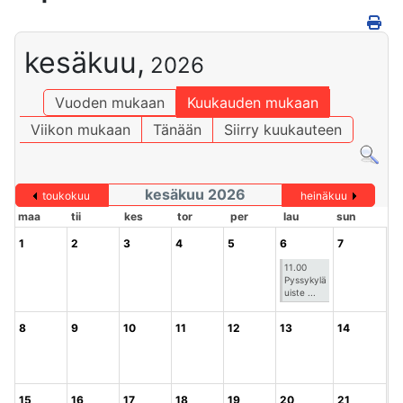
kesäkuu,
2026
Vuoden mukaan
Kuukauden mukaan
Viikon mukaan
Tänään
Siirry kuukauteen
kesäkuu 2026
toukokuu
heinäkuu
maa
tii
kes
tor
per
lau
sun
1
2
3
4
5
6
7
11.00
Pyssykylä
uiste ...
8
9
10
11
12
13
14
15
16
17
18
19
20
21