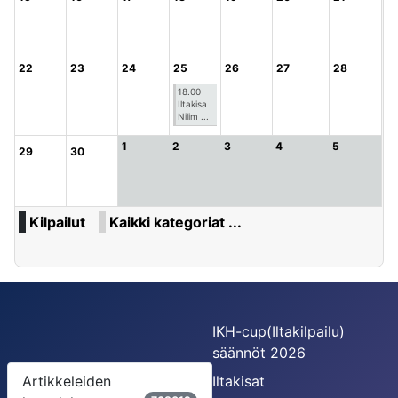
22
23
24
25
26
27
28
18.00
Iltakisa
Nilim ...
1
2
3
4
5
29
30
Kilpailut
Kaikki kategoriat ...
IKH-cup(Iltakilpailu)
säännöt 2026
Artikkeleiden
Iltakisat