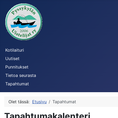
Kotilaituri
Uutiset
Punnitukset
Tietoa seurasta
Tapahtumat
Olet tässä:
Etusivu
Tapahtumat
Tapahtumakalenteri