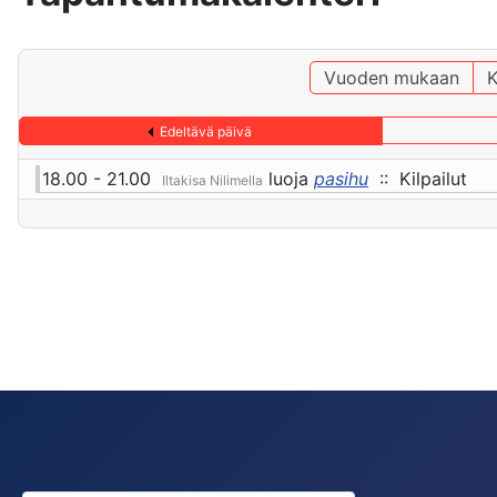
Vuoden mukaan
K
Edeltävä päivä
18.00 - 21.00
luoja
pasihu
:: Kilpailut
Iltakisa Nilimella