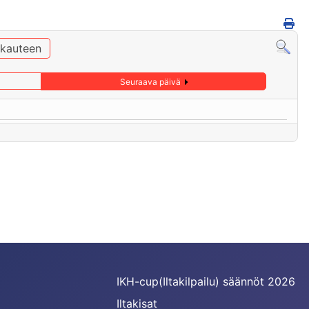
ukauteen
Seuraava päivä
IKH-cup(Iltakilpailu) säännöt 2026
Iltakisat