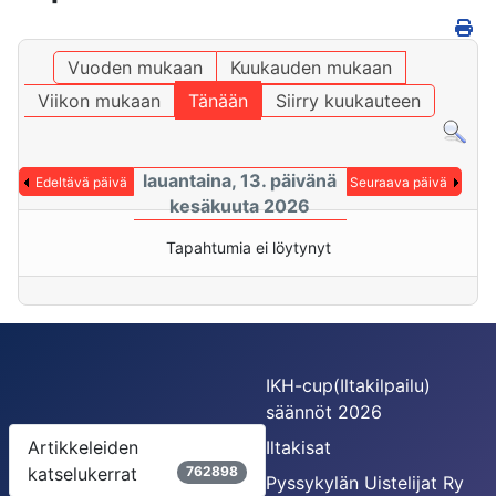
Vuoden mukaan
Kuukauden mukaan
Viikon mukaan
Tänään
Siirry kuukauteen
lauantaina, 13. päivänä
Edeltävä päivä
Seuraava päivä
kesäkuuta 2026
Tapahtumia ei löytynyt
IKH-cup(Iltakilpailu)
säännöt 2026
Artikkeleiden
Iltakisat
katselukerrat
762898
Pyssykylän Uistelijat Ry