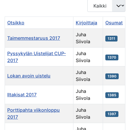
Näyttö #
Otsikko
Kirjoittaja
Osumat
Juha
Taimemmestaruus 2017
1311
Siivola
Pyssykylän Uistelijat CUP-
Juha
1370
2017
Siivola
Juha
Lokan avoin uistelu
1390
Siivola
Juha
Iltakisat 2017
1385
Siivola
Porttipahta viikonloppu
Juha
1397
2017
Siivola
Juha