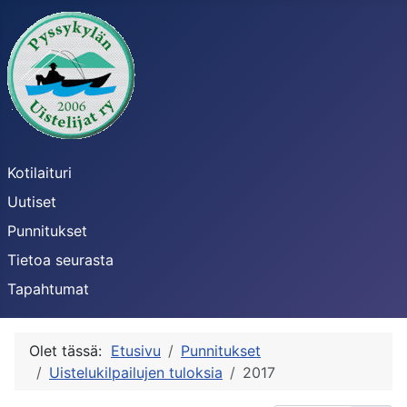
Kotilaituri
Uutiset
Punnitukset
Tietoa seurasta
Tapahtumat
Olet tässä:
Etusivu
Punnitukset
Uistelukilpailujen tuloksia
2017