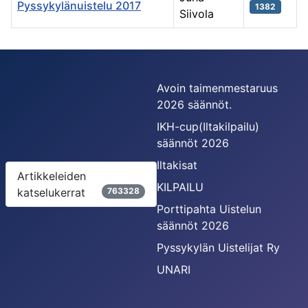
Pyssykylänuistelu 2017
1382
Siivola
Artikkelit
Avoin taimenmestaruus
2026 säännöt.
IKH-cup(Iltakilpailu)
säännöt 2026
Iltakisat
Artikkeleiden
KILPAILU
katselukerrat
763328
Porttipahta Uistelun
säännöt 2026
Pyssykylän Uistelijat Ry
UNARI