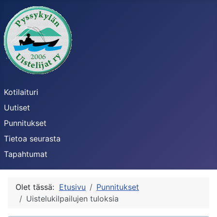
Kotilaituri
Uutiset
Punnitukset
Tietoa seurasta
Tapahtumat
Olet tässä:
Etusivu
Punnitukset
Uistelukilpailujen tuloksia