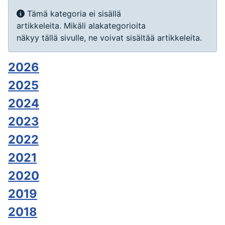
Näyttö #
Tietoa
Tämä kategoria ei sisällä
artikkeleita. Mikäli alakategorioita
näkyy tällä sivulle, ne voivat sisältää artikkeleita.
2026
2025
2024
2023
2022
2021
2020
2019
2018