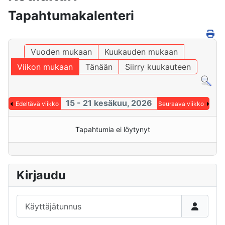
Tapahtumakalenteri
Vuoden mukaan
Kuukauden mukaan
Viikon mukaan
Tänään
Siirry kuukauteen
15 - 21 kesäkuu, 2026
Edeltävä viikko
Seuraava viikko
Tapahtumia ei löytynyt
Kirjaudu
Käyttäjätunnus