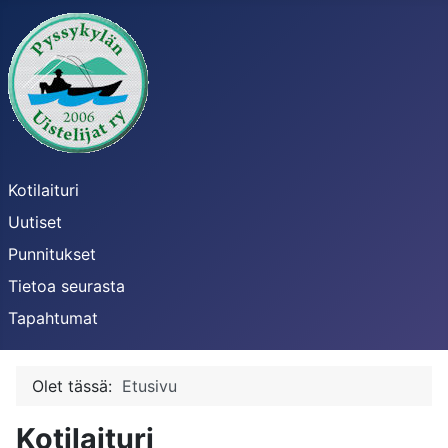
Kotilaituri
Uutiset
Punnitukset
Tietoa seurasta
Tapahtumat
Olet tässä:
Etusivu
Kotilaituri