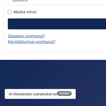
Muista minut
Salasana unohtunut?
Käyttäjätunnus unohtunut?
Artikkeleiden katselukerrat
763697