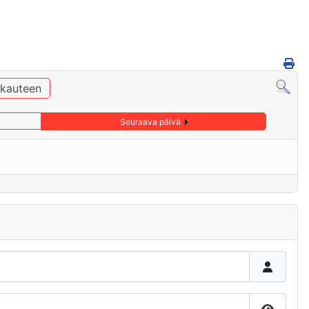
ukauteen
Seuraava päivä