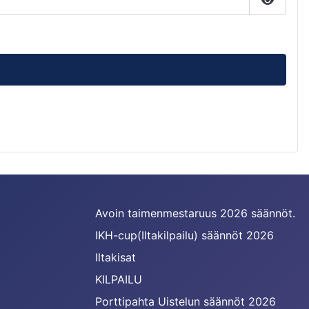
Näytä s
Avoin taimenmestaruus 2026 säännöt.
IKH-cup(Iltakilpailu) säännöt 2026
Iltakisat
KILPAILU
Porttipahta Uistelun säännöt 2026