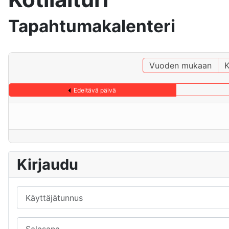
Tapahtumakalenteri
Vuoden mukaan
K
Edeltävä päivä
Kirjaudu
Käyttäjätunnus
Salasana