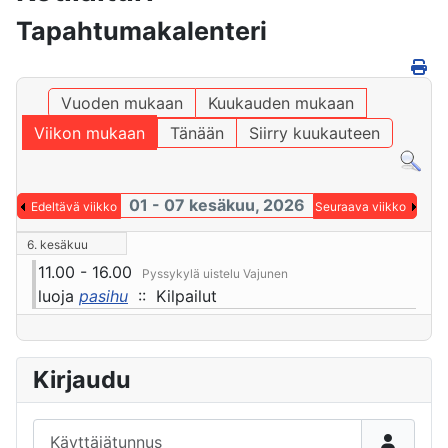
Tapahtumakalenteri
Vuoden mukaan
Kuukauden mukaan
Viikon mukaan
Tänään
Siirry kuukauteen
01 - 07 kesäkuu, 2026
Edeltävä viikko
Seuraava viikko
6. kesäkuu
11.00 - 16.00
Pyssykylä uistelu Vajunen
luoja
pasihu
:: Kilpailut
Kirjaudu
Käyttäjätunnus