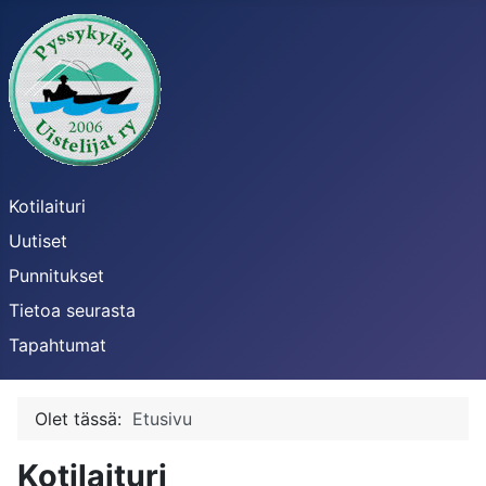
Kotilaituri
Uutiset
Punnitukset
Tietoa seurasta
Tapahtumat
Olet tässä:
Etusivu
Kotilaituri