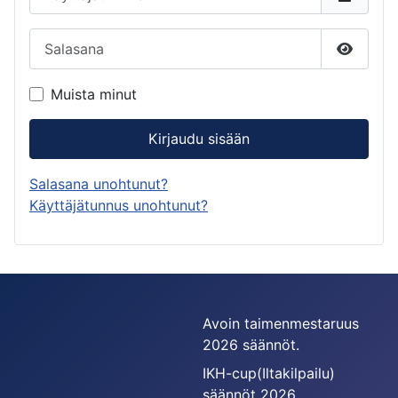
Salasana
Näytä s
Muista minut
Kirjaudu sisään
Salasana unohtunut?
Käyttäjätunnus unohtunut?
Avoin taimenmestaruus
2026 säännöt.
IKH-cup(Iltakilpailu)
säännöt 2026