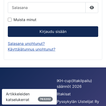
Salasana
Näytä s
Muista minut
Kirjaudu sisään
Salasana unohtunut?
Käyttäjätunnus unohtunut?
IKH-cup(Iltakilpailu)
säännöt 2026
Artikkeleiden
Iltakisat
katselukerrat
763202
Pyssykylän Uistelijat Ry