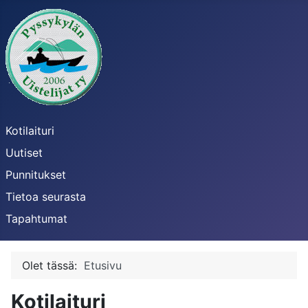
Kotilaituri
Uutiset
Punnitukset
Tietoa seurasta
Tapahtumat
Olet tässä:
Etusivu
Kotilaituri