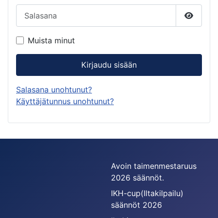
Salasana
Näytä s
Muista minut
Kirjaudu sisään
Salasana unohtunut?
Käyttäjätunnus unohtunut?
Avoin taimenmestaruus
2026 säännöt.
IKH-cup(Iltakilpailu)
säännöt 2026