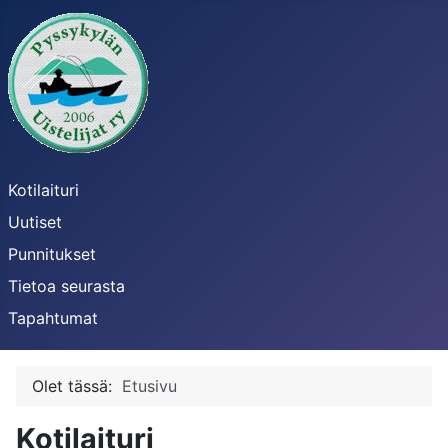
Kotilaituri
Uutiset
Punnitukset
Tietoa seurasta
Tapahtumat
Olet tässä:
Etusivu
Kotilaituri