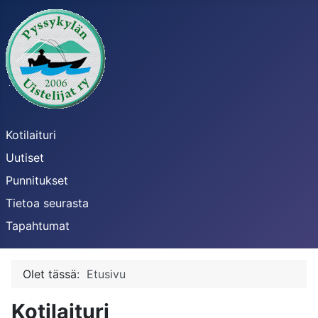
Kotilaituri
Uutiset
Punnitukset
Tietoa seurasta
Tapahtumat
Olet tässä:
Etusivu
Kotilaituri