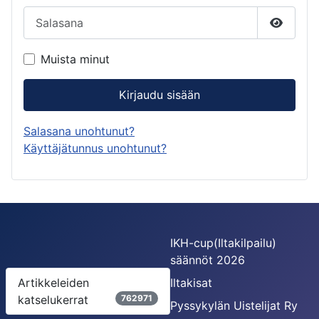
Salasana
Näytä s
Muista minut
Kirjaudu sisään
Salasana unohtunut?
Käyttäjätunnus unohtunut?
IKH-cup(Iltakilpailu)
säännöt 2026
Artikkeleiden
Iltakisat
katselukerrat
762971
Pyssykylän Uistelijat Ry