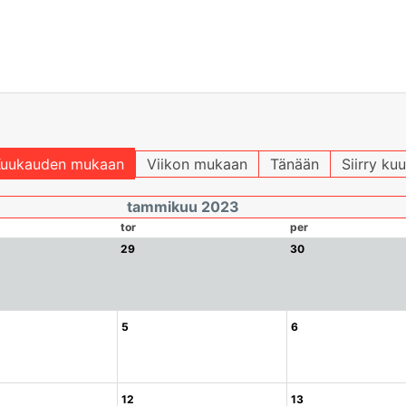
uukauden mukaan
Viikon mukaan
Tänään
Siirry ku
tammikuu 2023
tor
per
29
30
5
6
12
13