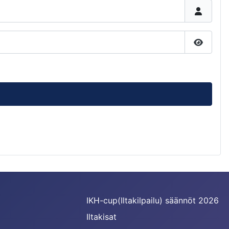
Näytä s
IKH-cup(Iltakilpailu) säännöt 2026
Iltakisat