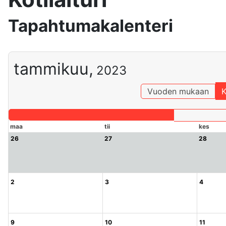
Tapahtumakalenteri
tammikuu,
2023
Vuoden mukaan
K
maa
tii
kes
26
27
28
2
3
4
9
10
11