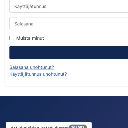
Käyttäjätunnus
Salasana
Muista minut
Salasana unohtunut?
Käyttäjätunnus unohtunut?
762582