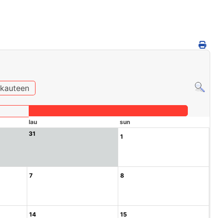
ukauteen
lau
sun
31
1
7
8
14
15