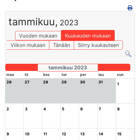
tammikuu,
2023
Vuoden mukaan
Kuukauden mukaan
Viikon mukaan
Tänään
Siirry kuukauteen
tammikuu 2023
maa
tii
kes
tor
per
lau
sun
26
27
28
29
30
31
1
2
3
4
5
6
7
8
9
10
11
12
13
14
15