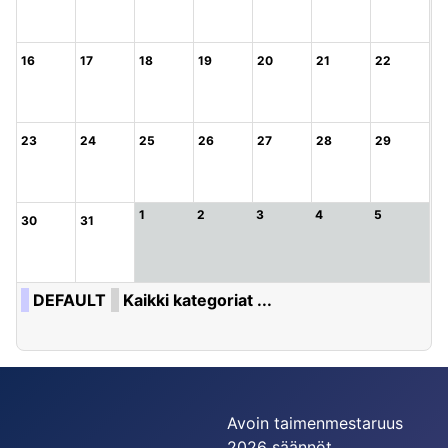
16
17
18
19
20
21
22
23
24
25
26
27
28
29
1
2
3
4
5
30
31
DEFAULT
Kaikki kategoriat ...
Avoin taimenmestaruus
2026 säännöt.