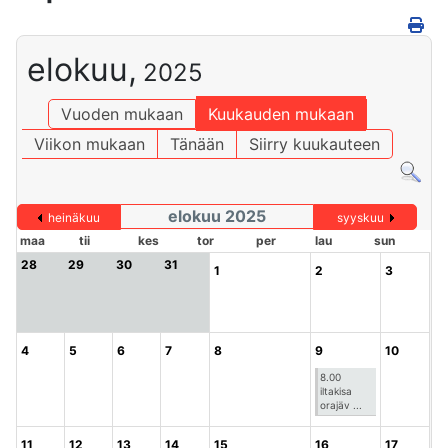
elokuu,
2025
Vuoden mukaan
Kuukauden mukaan
Viikon mukaan
Tänään
Siirry kuukauteen
elokuu 2025
heinäkuu
syyskuu
maa
tii
kes
tor
per
lau
sun
28
29
30
31
1
2
3
4
5
6
7
8
9
10
8.00
iltakisa
orajäv ...
11
12
13
14
15
16
17