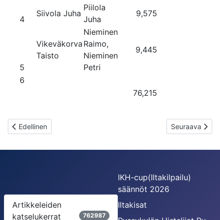
Piilola
Siivola Juha
9,575
4
Juha
Nieminen
Vikeväkorva
Raimo,
9,445
Taisto
Nieminen
5
Petri
6
76,215
Edellinen artikkeli: Euronics-uistelu 2021:n tulokset
Seuraava artikke
Edellinen
Seuraava
IKH-cup(Iltakilpailu)
säännöt 2026
Artikkeleiden
Iltakisat
katselukerrat
762987