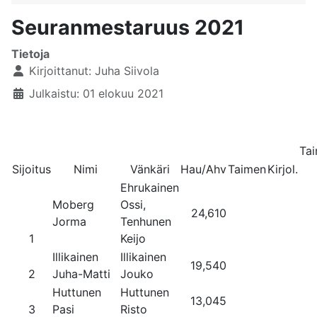
Seuranmestaruus 2021
Tietoja
Kirjoittanut:
Juha Siivola
Julkaistu: 01 elokuu 2021
Ta
Sijoitus
Nimi
Vänkäri
Hau/Ahv
Taimen
Kirjol.
Ehrukainen
Moberg
Ossi,
24,610
Jorma
Tenhunen
1
Keijo
Illikainen
Illikainen
19,540
2
Juha-Matti
Jouko
Huttunen
Huttunen
13,045
3
Pasi
Risto