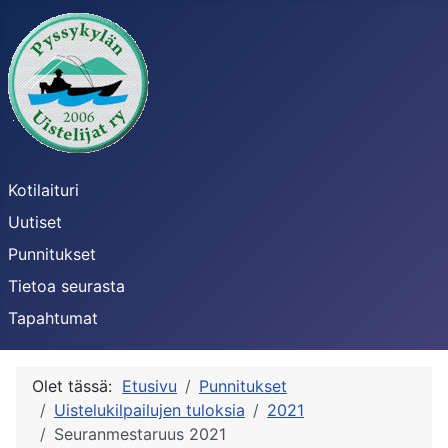
Kotilaituri
Uutiset
Punnitukset
Tietoa seurasta
Tapahtumat
Olet tässä:
Etusivu
Punnitukset
Uistelukilpailujen tuloksia
2021
Seuranmestaruus 2021