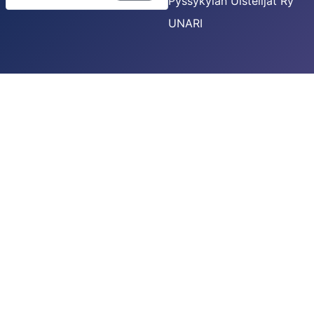
Pyssykylän Uistelijat Ry
UNARI