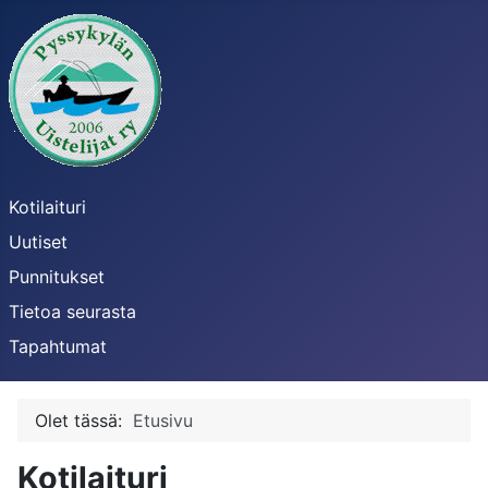
Kotilaituri
Uutiset
Punnitukset
Tietoa seurasta
Tapahtumat
Olet tässä:
Etusivu
Kotilaituri