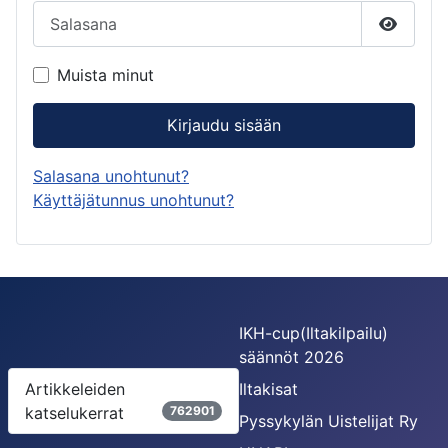
Salasana
Näytä s
Muista minut
Kirjaudu sisään
Salasana unohtunut?
Käyttäjätunnus unohtunut?
IKH-cup(Iltakilpailu)
säännöt 2026
Artikkeleiden
Iltakisat
katselukerrat
762901
Pyssykylän Uistelijat Ry