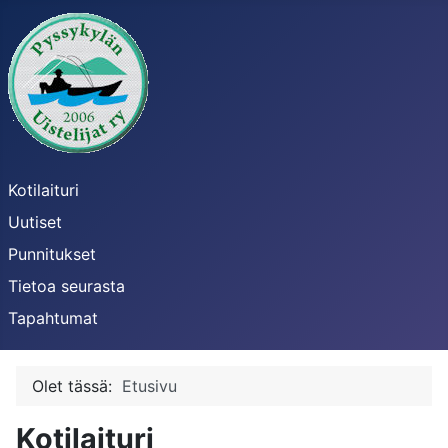
Kotilaituri
Uutiset
Punnitukset
Tietoa seurasta
Tapahtumat
Olet tässä:
Etusivu
Kotilaituri