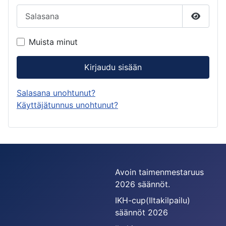
Salasana
Näytä s
Muista minut
Kirjaudu sisään
Salasana unohtunut?
Käyttäjätunnus unohtunut?
Avoin taimenmestaruus
2026 säännöt.
IKH-cup(Iltakilpailu)
säännöt 2026