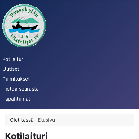
Kotilaituri
Uutiset
Punnitukset
Tietoa seurasta
Tapahtumat
Olet tässä:
Etusivu
Kotilaituri