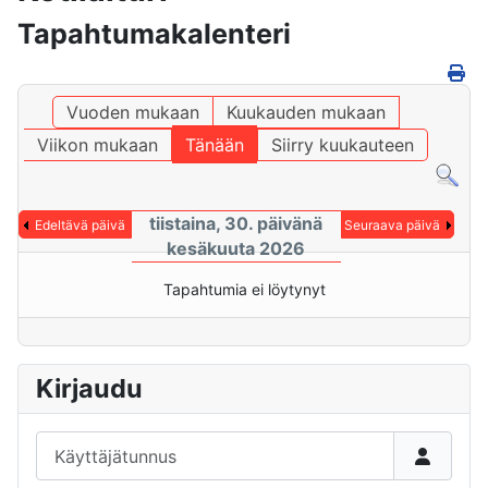
Tapahtumakalenteri
Vuoden mukaan
Kuukauden mukaan
Viikon mukaan
Tänään
Siirry kuukauteen
tiistaina, 30. päivänä
Edeltävä päivä
Seuraava päivä
kesäkuuta 2026
Tapahtumia ei löytynyt
Kirjaudu
Käyttäjätunnus