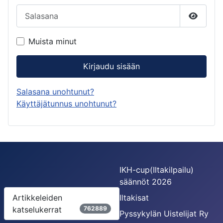
Salasana
Näytä s
Muista minut
Kirjaudu sisään
Salasana unohtunut?
Käyttäjätunnus unohtunut?
IKH-cup(Iltakilpailu)
säännöt 2026
Artikkeleiden
Iltakisat
katselukerrat
762889
Pyssykylän Uistelijat Ry