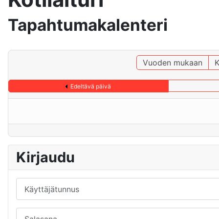
Tapahtumakalenteri
Vuoden mukaan
K
Edeltävä päivä
Kirjaudu
Käyttäjätunnus
Salasana