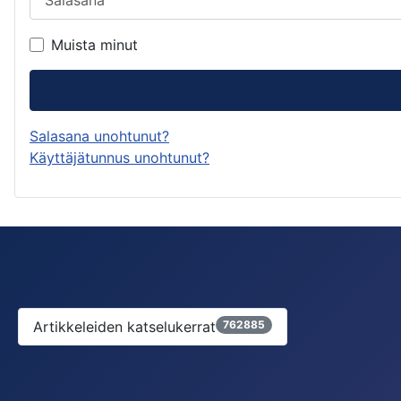
Muista minut
Salasana unohtunut?
Käyttäjätunnus unohtunut?
Artikkeleiden katselukerrat
762885