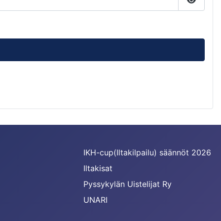
Näytä s
IKH-cup(Iltakilpailu) säännöt 2026
Iltakisat
Pyssykylän Uistelijat Ry
UNARI