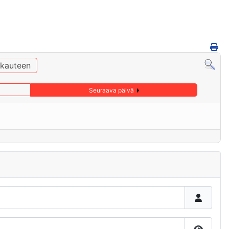
ukauteen
Seuraava päivä