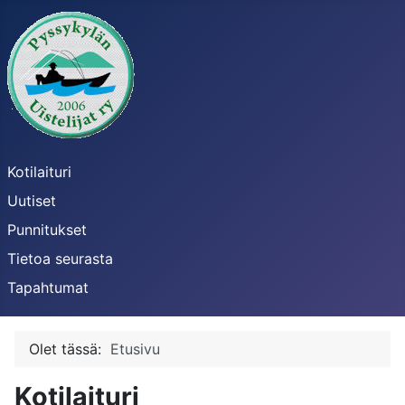
Kotilaituri
Uutiset
Punnitukset
Tietoa seurasta
Tapahtumat
Olet tässä:
Etusivu
Kotilaituri