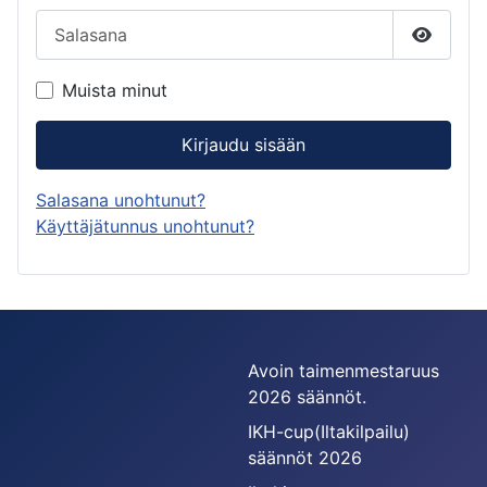
Salasana
Näytä s
Muista minut
Kirjaudu sisään
Salasana unohtunut?
Käyttäjätunnus unohtunut?
Avoin taimenmestaruus
2026 säännöt.
IKH-cup(Iltakilpailu)
säännöt 2026