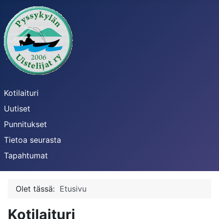
Kotilaituri
Uutiset
Punnitukset
Tietoa seurasta
Tapahtumat
Olet tässä:
Etusivu
Kotilaituri