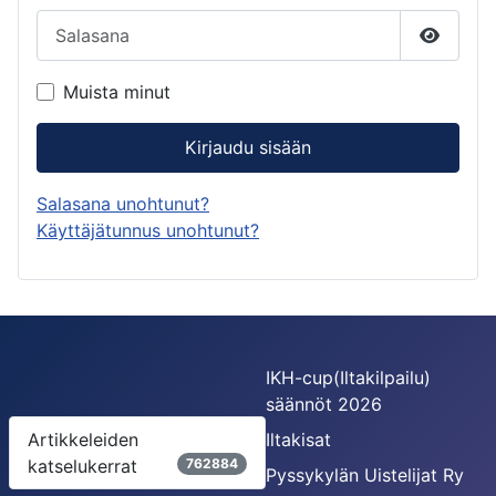
Salasana
Näytä s
Muista minut
Kirjaudu sisään
Salasana unohtunut?
Käyttäjätunnus unohtunut?
IKH-cup(Iltakilpailu)
säännöt 2026
Artikkeleiden
Iltakisat
katselukerrat
762884
Pyssykylän Uistelijat Ry