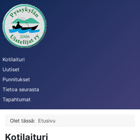
Kotilaituri
Uutiset
Punnitukset
Tietoa seurasta
Tapahtumat
Olet tässä:
Etusivu
Kotilaituri