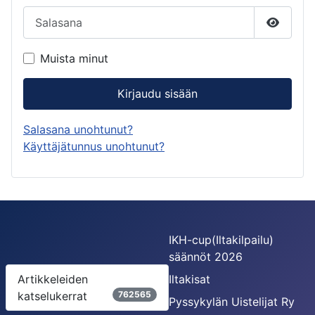
Salasana
Näytä s
Muista minut
Kirjaudu sisään
Salasana unohtunut?
Käyttäjätunnus unohtunut?
IKH-cup(Iltakilpailu)
säännöt 2026
Artikkeleiden
Iltakisat
katselukerrat
762565
Pyssykylän Uistelijat Ry