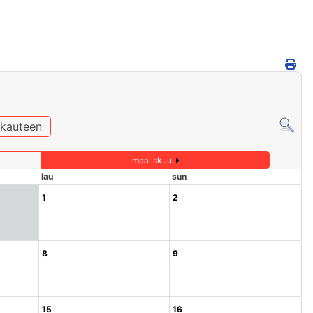
ukauteen
maaliskuu
lau
sun
1
2
8
9
15
16