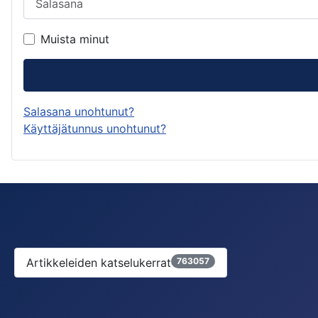
Muista minut
Salasana unohtunut?
Käyttäjätunnus unohtunut?
Artikkeleiden katselukerrat
763057