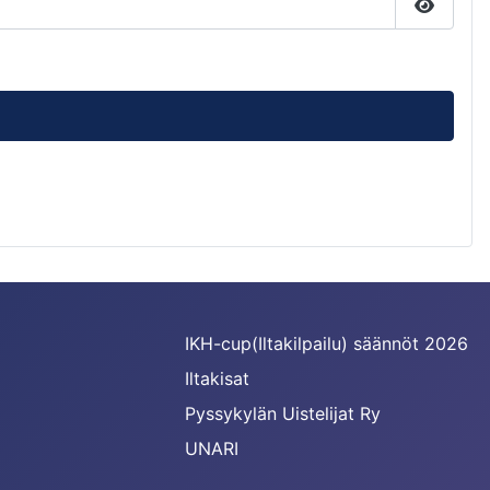
Näytä s
IKH-cup(Iltakilpailu) säännöt 2026
Iltakisat
Pyssykylän Uistelijat Ry
UNARI