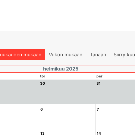
uukauden mukaan
Viikon mukaan
Tänään
Siirry ku
helmikuu 2025
tor
per
30
31
6
7
13
14