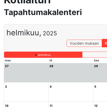
Tapahtumakalenteri
helmikuu,
2025
Vuoden mukaan
K
tammikuu
maa
tii
kes
27
28
29
3
4
5
10
11
12