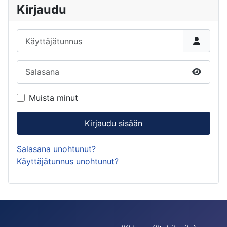
Kirjaudu
Käyttäjätunnus
Salasana
Näytä s
Muista minut
Kirjaudu sisään
Salasana unohtunut?
Käyttäjätunnus unohtunut?