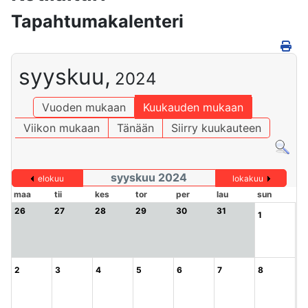
Tapahtumakalenteri
syyskuu,
2024
Vuoden mukaan
Kuukauden mukaan
Viikon mukaan
Tänään
Siirry kuukauteen
syyskuu 2024
elokuu
lokakuu
maa
tii
kes
tor
per
lau
sun
26
27
28
29
30
31
1
2
3
4
5
6
7
8