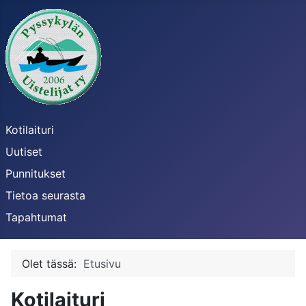
Kotilaituri
Uutiset
Punnitukset
Tietoa seurasta
Tapahtumat
Olet tässä:
Etusivu
Kotilaituri