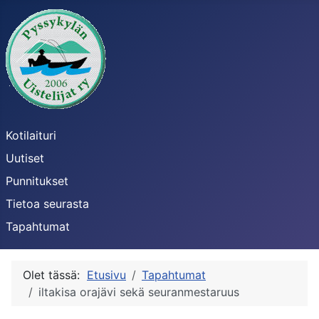
Kotilaituri
Uutiset
Punnitukset
Tietoa seurasta
Tapahtumat
Olet tässä:
Etusivu
Tapahtumat
iltakisa orajävi sekä seuranmestaruus