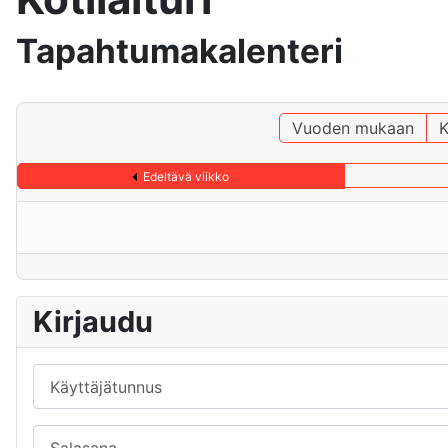
Tapahtumakalenteri
Vuoden mukaan
K
Edeltävä viikko
Kirjaudu
Käyttäjätunnus
Salasana