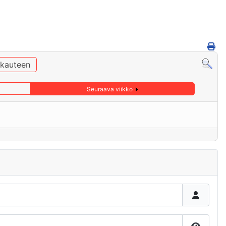
ukauteen
Seuraava viikko