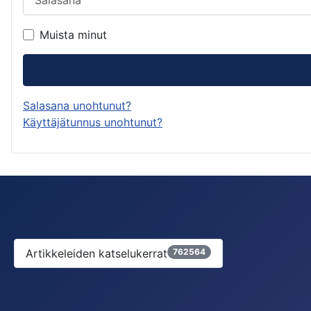
Muista minut
Salasana unohtunut?
Käyttäjätunnus unohtunut?
Artikkeleiden katselukerrat
762564