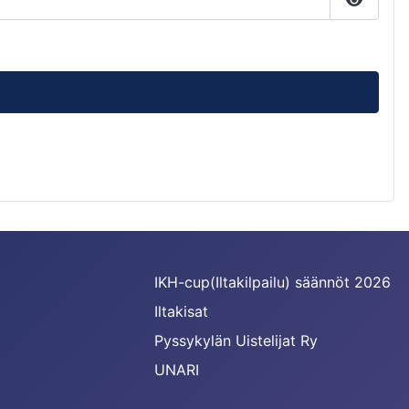
Näytä s
IKH-cup(Iltakilpailu) säännöt 2026
Iltakisat
Pyssykylän Uistelijat Ry
UNARI