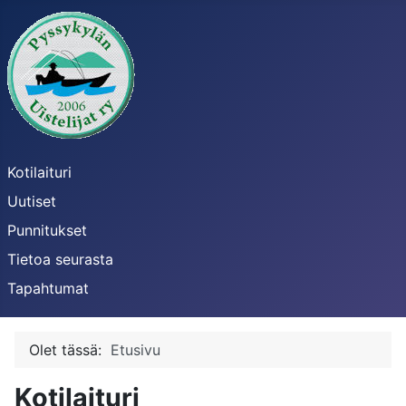
Kotilaituri
Uutiset
Punnitukset
Tietoa seurasta
Tapahtumat
Olet tässä:
Etusivu
Kotilaituri