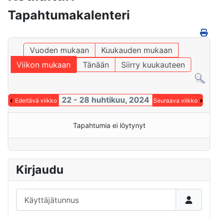
Tapahtumakalenteri
Vuoden mukaan
Kuukauden mukaan
Viikon mukaan
Tänään
Siirry kuukauteen
22 - 28 huhtikuu, 2024
Edeltävä viikko
Seuraava viikko
Tapahtumia ei löytynyt
Kirjaudu
Käyttäjätunnus