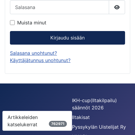
Salasana
Näytä s
Muista minut
Kirjaudu sisään
Salasana unohtunut?
Käyttäjätunnus unohtunut?
IKH-cup(Iltakilpailu)
säännöt 2026
Artikkeleiden
Iltakisat
katselukerrat
762971
Pyssykylän Uistelijat Ry