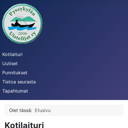
Kotilaituri
Uutiset
Punnitukset
Tietoa seurasta
Tapahtumat
Olet tässä:
Etusivu
Kotilaituri