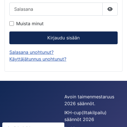
Salasana
Näytä s
Muista minut
Kirjaudu sisään
Salasana unohtunut?
Käyttäjätunnus unohtunut?
Avoin taimenmestaruus
2026 säännöt.
IKH-cup(Iltakilpailu)
säännöt 2026