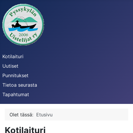
Kotilaituri
Uutiset
Punnitukset
Tietoa seurasta
Tapahtumat
Olet tässä:
Etusivu
Kotilaituri