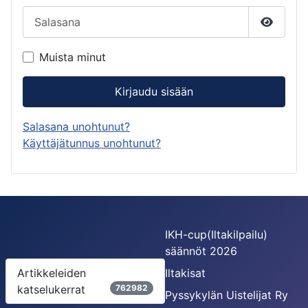
Salasana
Näytä s
Muista minut
Kirjaudu sisään
Salasana unohtunut?
Käyttäjätunnus unohtunut?
IKH-cup(Iltakilpailu)
säännöt 2026
Artikkeleiden
Iltakisat
katselukerrat
762982
Pyssykylän Uistelijat Ry