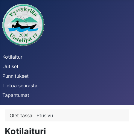
Kotilaituri
Uutiset
Punnitukset
Tietoa seurasta
Tapahtumat
Olet tässä:
Etusivu
Kotilaituri