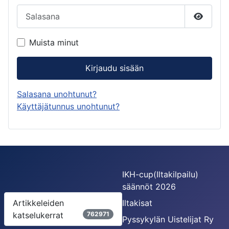
Salasana
Näytä s
Muista minut
Kirjaudu sisään
Salasana unohtunut?
Käyttäjätunnus unohtunut?
IKH-cup(Iltakilpailu)
säännöt 2026
Artikkeleiden
Iltakisat
katselukerrat
762971
Pyssykylän Uistelijat Ry