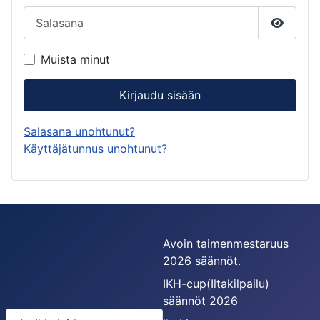
Salasana
Näytä s
Muista minut
Kirjaudu sisään
Salasana unohtunut?
Käyttäjätunnus unohtunut?
Avoin taimenmestaruus
2026 säännöt.
IKH-cup(Iltakilpailu)
säännöt 2026