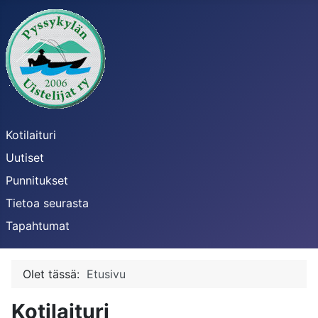
Kotilaituri
Uutiset
Punnitukset
Tietoa seurasta
Tapahtumat
Olet tässä:
Etusivu
Kotilaituri