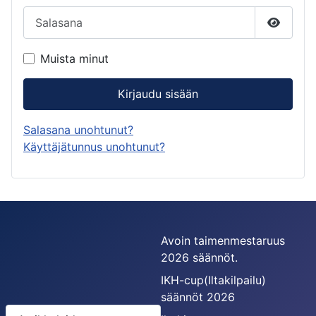
Salasana
Näytä s
Muista minut
Kirjaudu sisään
Salasana unohtunut?
Käyttäjätunnus unohtunut?
Avoin taimenmestaruus
2026 säännöt.
IKH-cup(Iltakilpailu)
säännöt 2026