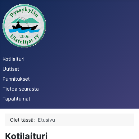
Kotilaituri
Uutiset
Punnitukset
Tietoa seurasta
Tapahtumat
Olet tässä:
Etusivu
Kotilaituri