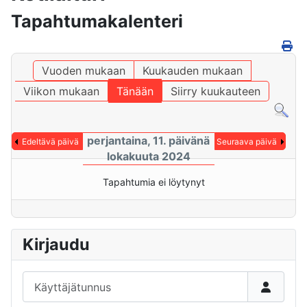
Tapahtumakalenteri
Vuoden mukaan
Kuukauden mukaan
Viikon mukaan
Tänään
Siirry kuukauteen
perjantaina, 11. päivänä
Edeltävä päivä
Seuraava päivä
lokakuuta 2024
Tapahtumia ei löytynyt
Kirjaudu
Käyttäjätunnus